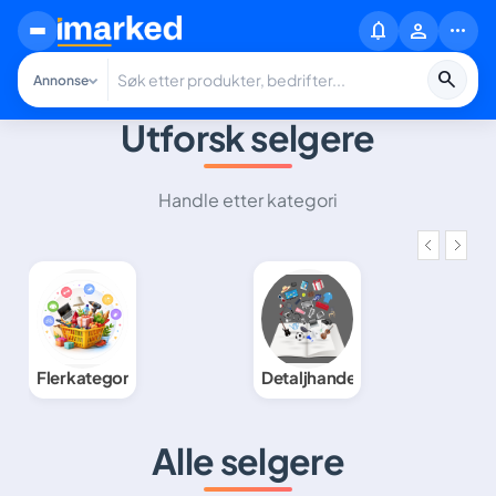
notifications
person
more_horiz
search
Annonse
Annonse
Utforsk selgere
Bedrift
Område
Nær
Handle etter kategori
meg
Flerkategoriselgere
Detaljhandel
T
Alle selgere