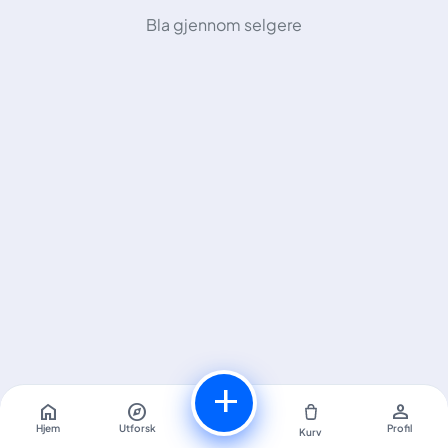
Bla gjennom selgere
add
home
explore
person
Hjem
Utforsk
Profil
Kurv